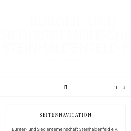
BÜRGER- UND
SIEDLERGEMEINSCH
STEINHALDENFELD E.
Die offizielle Webpräsenz
SEITENNAVIGATION
Bürger- und Siedlergemeinschaft Steinhaldenfeld e.V.